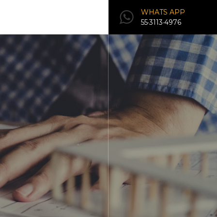
WHATS APP
55·3113·4976